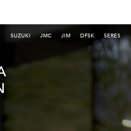
SUZUKI
JMC
JIM
DFSK
SERES
A
N