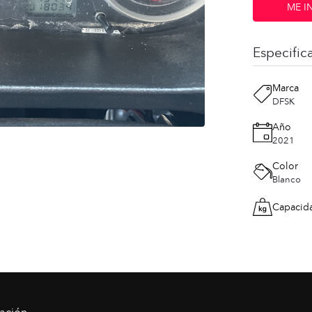
ME I
Especific
Marca
DFSK
Año
2021
Color
Blanco
Capacid
ación