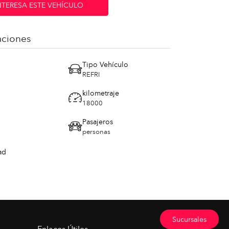
NTERESA ESTE VEHÍCULO
aciones
Tipo Vehículo
REFRI
kilometraje
18000
Pasajeros
personas
ad
Sucursales
Enlaces Útiles